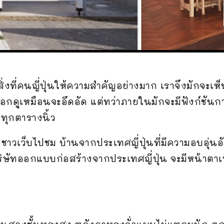
นสิ่งที่คนญี่ปุ่นให้ความสำคัญอย่างมาก เราจึงมัก
ายนอกดูเหมือนจะอึดอัด แต่ทว่าภายในมักจะมีฟังก์ชัน
นทุกตารางนิ้ว
ชาวเว็บไปชม บ้านจากประเทศญี่ปุ่นที่มีความอบอุ่นอั
ิษัทออกแบบก่อสร้างจากประเทศญี่ปุ่น จะมีหน้าตาเ