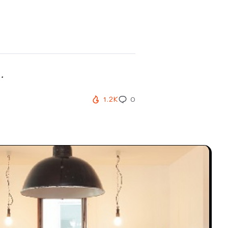
.
1.2K
0