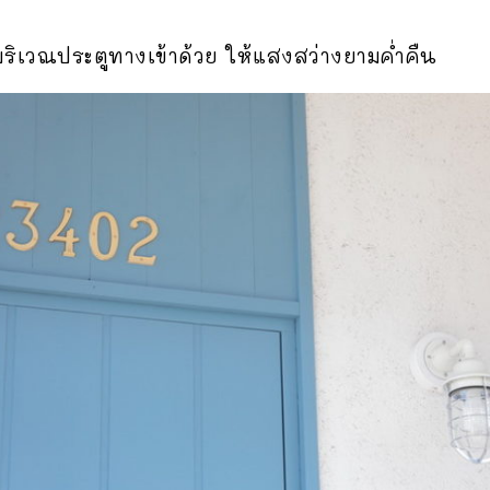
่บริเวณประตูทางเข้าด้วย ให้แสงสว่างยามค่ำคืน