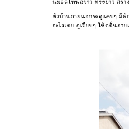
นิมอลโทนสีขาว ทรงยาว สร้างบน
ตัวบ้านภายนอกจะดูแคบๆ มีลั
อะไรเลย ดูเรียบๆ ให้กลิ่นอ