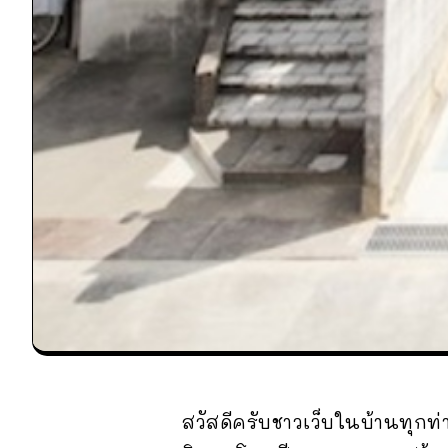
สวัสดีครับชาวเว็บในบ้านทุกท