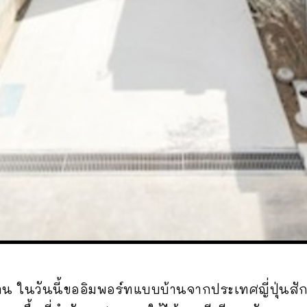
่าน ในวันนี้ขออิมพอร์ทแบบบ้านจากประเทศญี่ปุ่นสั