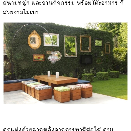
สนามหญ้า และลานกิจกรรม พร้อมโต๊ะอาหาร ก็
สวยงามไม่เบา
ตกแต่งด้วยฉากหลังจากการทาสีสดใส ตาม