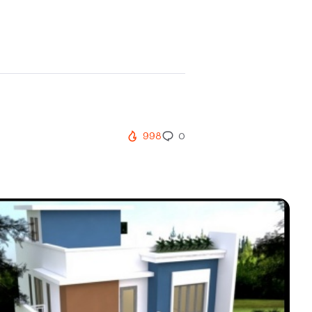
998
0