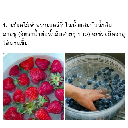
1. แช่ผลไม้จำพวกเบอร์รี่ ในน้ำผสมกับน้ำส้ม
สายชู (อัตราน้ำต่อน้ำส้มสายชู 1:10) จะช่วยยืดอายุ
ได้นานขึ้น