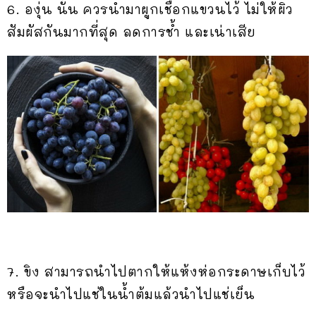
6. องุ่น นั้น ควรนำมาผูกเชือกแขวนไว้ ไม่ให้ผิว
สัมผัสกันมากที่สุด ลดการช้ำ และเน่าเสีย
7. ขิง สามารถนำไปตากให้แห้งห่อกระดาษเก็บไว้
หรือจะนำไปแช่ในน้ำต้มแล้วนำไปแช่เย็น