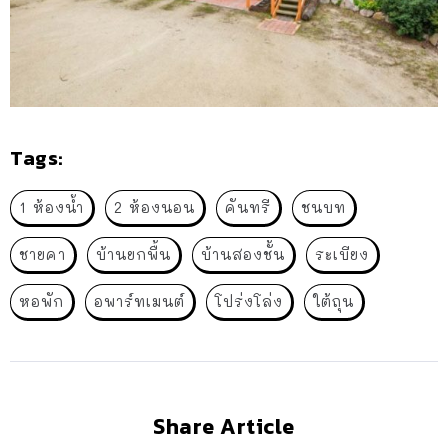
Tags:
1 ห้องน้ำ
2 ห้องนอน
คันทรี
ชนบท
ชายคา
บ้านยกพื้น
บ้านสองชั้น
ระเบียง
หอพัก
อพาร์ทเมนต์
โปร่งโล่ง
ใต้ถุน
Share Article