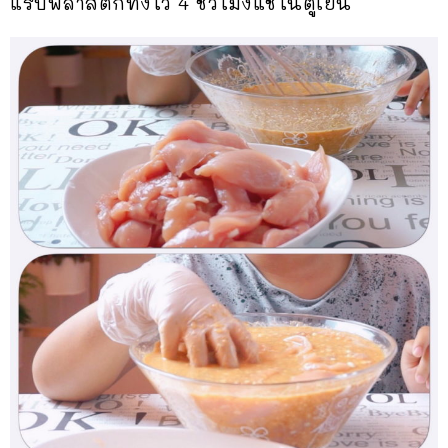
แร๊ปพลาสติกทิ้งไว้ 4 ชั่วโมงแช่ในตู้เย็น