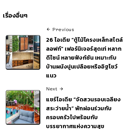
เรื่องอื่นๆ
Previous
26 ไอเดีย “ตู้ไม้โครงเหล็กสไตล์
ลอฟท์” เฟอร์นิเจอร์สุดเท่ หลาก
ดีไซน์ หลายฟังก์ชัน เหมาะกับ
บ้านผนังปูนเปลือยหรืออิฐโชว์
แนว
Next
แชร์ไอเดีย “จัดสวนรอบเฉลียง
สระว่ายน้ำ” พักผ่อนร่วมกับ
ครอบครัวไปพร้อมกับ
บรรยากาศแห่งความสุข