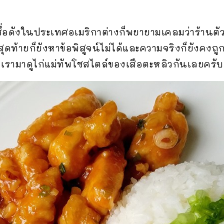
ชื่อดังในประเทศอเมริกาต่างก็พยายามเคลมว่าร้านต
สุดท้ายก็ยังหาข้อพิสูจน์ไม่ได้และความจริงก็ยังคงถ
า เรามาดูไก่แม่ทัพโซสไตล์ของเสือตะหลิวกันเลยครับ