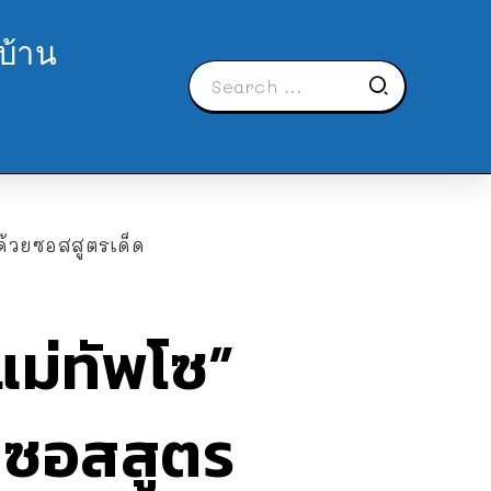
บ้าน
ด้วยซอสสูตรเด็ด
แม่ทัพโซ”
ยซอสสูตร