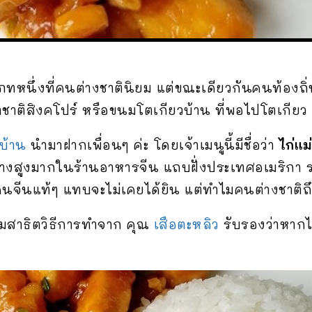
นึ่งที่คนต่างชาตินิยม แต่ขณะเดียวกันคนท้องถิ่นแ
จำชาติสิงคโปร์ หรือขนมโตเกียวบ้าน ที่พอไปโตเกียว
บ้าน
นำมาฝากเพื่อนๆ ค่ะ โดยเจ้าเมนูนี้มีชื่อว่า
ไก่แ
อย่างสูงมากในร้านอาหารจีน แถบฝั่งประเทศอเมริก
คนจีนแท้ๆ แทบจะไม่เคยได้ยิน แต่ทำไมคนต่างชาติถ
ชมสาธิตวิธีการทำจาก คุณ
เสือตะหลิว
รับรองว่าหากได