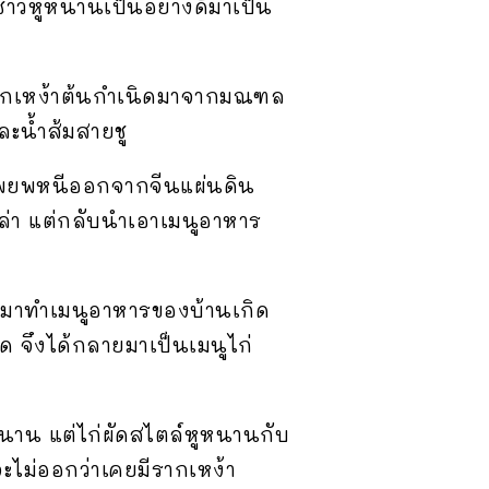
ชาวหูหนานเป็นอย่างดีมาเป็น
่มีรากเหง้าต้นกำเนิดมาจากมณฑล
ะน้ำส้มสายชู
่อพยพหนีออกจากจีนแผ่นดิน
เปล่า แต่กลับนำเอาเมนูอาหาร
อนำมาทำเมนูอาหารของบ้านเกิด
ุด จึงได้กลายมาเป็นเมนูไก่
หูหนาน แต่ไก่ผัดสไตล์หูหนานกับ
ะไม่ออกว่าเคยมีรากเหง้า