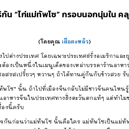
กัน “ไก่แม่ทัพโซ” กรอบนอกนุ่มใน ค
(โดยคุณ
เสือตะหลิว
)
ทางไปต่างประเทศ โดยเฉพาะประเทศฝรั่งอเมริกาและย
ต้องเป็นหนึ่งในเมนูเด็ดของเหล่าบรรดาร้านอาหารจีน
ซอสรสเปรี้ยวๆ หวานๆ ถ้าได้ทานคู่กันกับข้าวสวย ร
ม่ทัพโซ” นั้น ถ้าไปที่เมืองจีนกลับไม่มีชาวจีนคนไหนรู้จ
อาหารจีนในประเทศทางฝั่งตะวันตกแท้ๆ แต่ทำไมชาวจีน
่องนี้ครับ
กันก่อนว่าแม่ทัพโซ นั้นคือใคร แม่ทัพโซเป็นแม่ทัพที