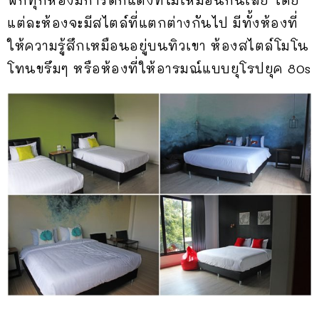
แต่ละห้องจะมีสไตล์ที่แตกต่างกันไป มีทั้งห้องที่
ให้ความรู้สึกเหมือนอยู่บนทิวเขา ห้องสไตล์โมโน
โทนขรึมๆ หรือห้องที่ให้อารมณ์แบบยุโรปยุค 80s