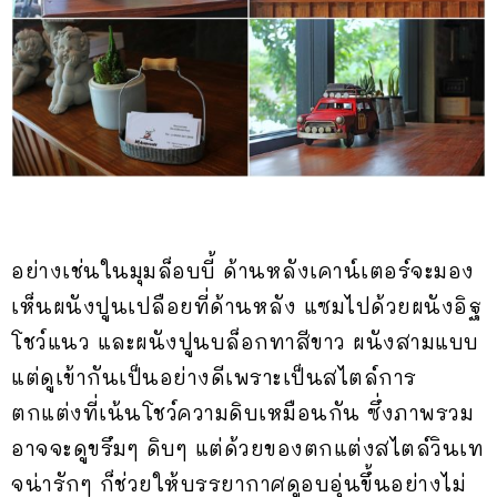
อย่างเช่นในมุมล็อบบี้ ด้านหลังเคาน์เตอร์จะมอง
เห็นผนังปูนเปลือยที่ด้านหลัง แซมไปด้วยผนังอิฐ
โชว์แนว และผนังปูนบล็อกทาสีขาว ผนังสามแบบ
แต่ดูเข้ากันเป็นอย่างดีเพราะเป็นสไตล์การ
ตกแต่งที่เน้นโชว์ความดิบเหมือนกัน ซึ่งภาพรวม
อาจจะดูขรึมๆ ดิบๆ แต่ด้วยของตกแต่งสไตล์วินเท
จน่ารักๆ ก็ช่วยให้บรรยากาศดูอบอุ่นขึ้นอย่างไม่