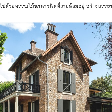
็มไปด้วยพรรณไม้นานาชนิดที่รายล้อมอยู่ สร้างบรร