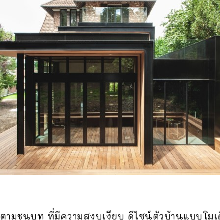
องตามชนบท ที่มีความสงบเงียบ ดีไซน์ตัวบ้านแบบโมเด