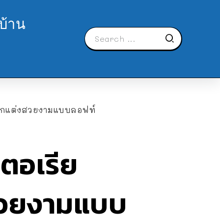
บ้าน
้ ตกแต่งสวยงามแบบลอฟท์
คตอเรีย
งสวยงามแบบ