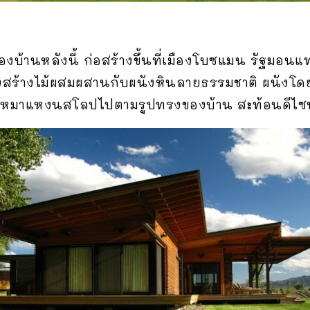
อของบ้านหลังนี้ ก่อสร้างขึ้นที่เมืองโบซแมน รัฐมอ
งสร้างไม้ผสมผสานกับผนังหินลายธรรมชาติ ผนังโดย
งหมาแหงนสโลปไปตามรูปทรงของบ้าน สะท้อนดีไซน