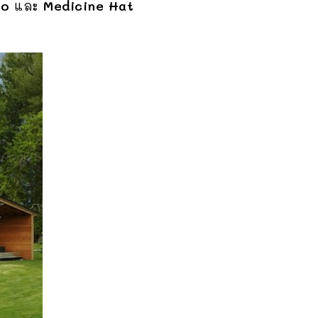
io
และ
Medicine Hat