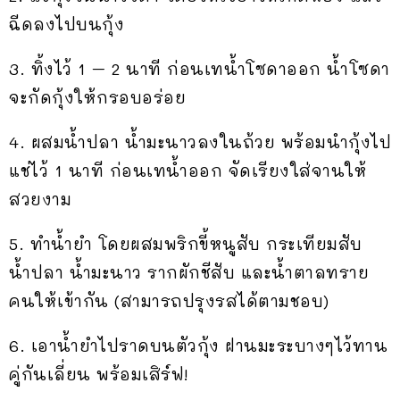
ฉีดลงไปบนกุ้ง
3. ทิ้งไว้ 1 – 2 นาที ก่อนเทน้ำโซดาออก น้ำโซดา
จะกัดกุ้งให้กรอบอร่อย
4. ผสมน้ำปลา น้ำมะนาวลงในถ้วย พร้อมนำกุ้งไป
แช่ไว้ 1 นาที ก่อนเทน้ำออก จัดเรียงใส่จานให้
สวยงาม
5. ทำน้ำยำ โดยผสมพริกขี้หนูสับ กระเทียมสับ
น้ำปลา น้ำมะนาว รากผักชีสับ และน้ำตาลทราย
คนให้เข้ากัน (สามารถปรุงรสได้ตามชอบ)
6. เอาน้ำยำไปราดบนตัวกุ้ง ฝานมะระบางๆไว้ทาน
คู่กันเลี่ยน พร้อมเสิร์ฟ!