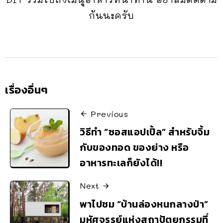
กันนะครับ
เรื่องอื่นๆ
Previous
วิธีทำ “ซอสแอปเปิ้ล” สำหรับจิ้ม
กับของทอด ของย่าง หรือ
อาหารทะเลก็ยังได้!!
Next
พาไปชม “บ้านล่องหนกลางป่า”
มหัศจรรย์แห่งสถาปัตยกรรมที่