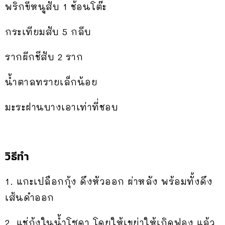
พริกขี้หนูสับ 1 ช้อนโต๊ะ
กระเทียมสับ 5 กลีบ
รากผีกชีสับ 2 ราก
น้ำตาลทรายเล็กน้อย
มะระฝานบางเอาเท่าที่ชอบ
วิธีทำ
1. แกะเปลือกกุ้ง ดึงหัวออก ผ่าหลัง พร้อมทั้งดึง
เส้นดำออก
2. แช่กุ้งในน้ำโซดา โดยให้เขย่าให้เกิดฟอง แล้ว