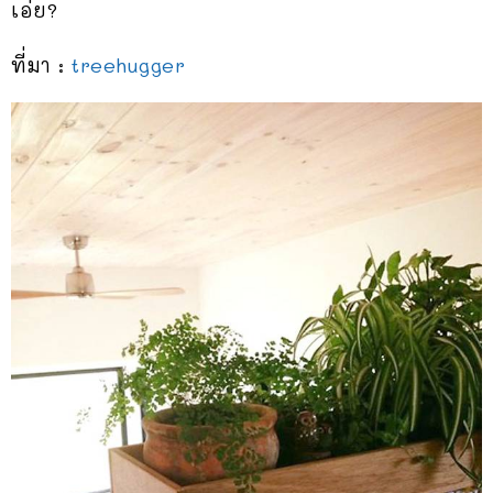
เอ่ย?
ที่มา :
treehugger