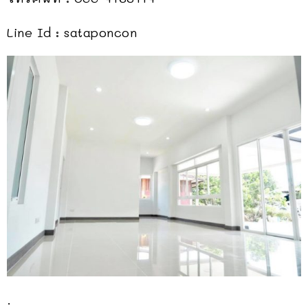
Line Id : sataponcon
.