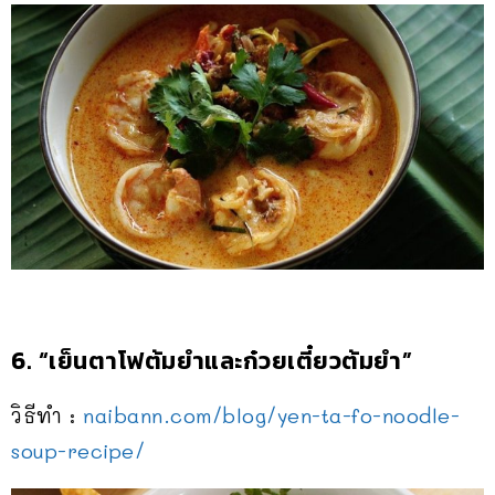
6. “เย็นตาโฟต้มยำและก๋วยเตี๋ย
วต้มยำ”
วิธีทำ :
naibann.com/blog/
yen-ta-fo-noodle-
soup-recip
e/