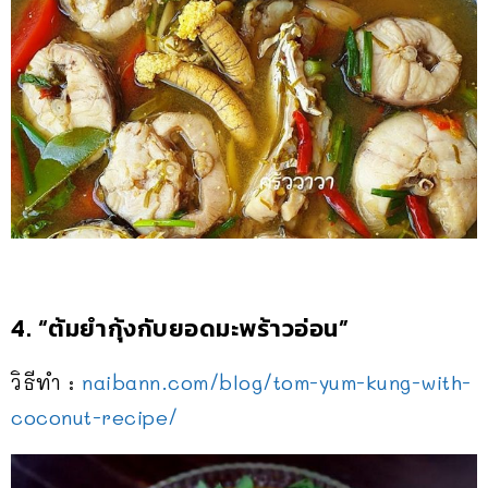
4. “ต้มยำกุ้งกับยอดมะพร้าวอ่อ
น”
วิธีทำ :
naibann.com/blog/
tom-yum-kung-with-
coconut-r
ecipe/