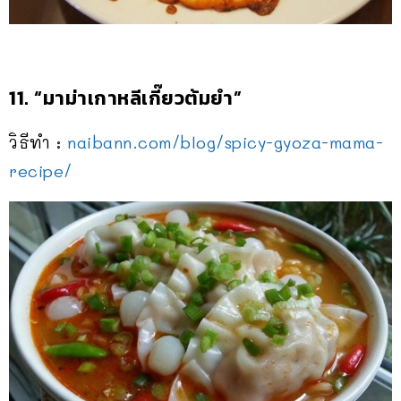
11. “มาม่าเกาหลีเกี๊ยวต้มยำ”
วิธีทำ :
naibann.com/blog/
spicy-gyoza-mama-
recipe/