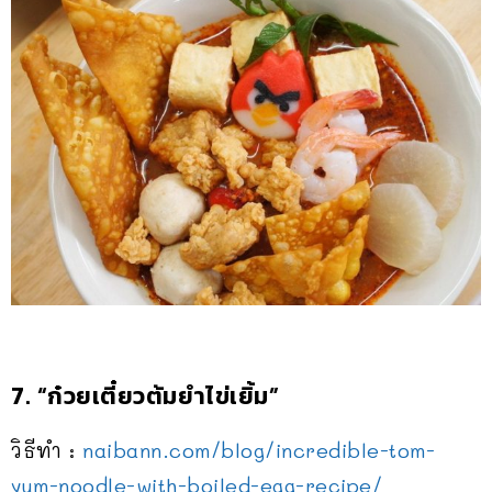
7. “ก๋วยเตี๋ยวต้มยำไข่เยิ้ม”
วิธีทำ :
naibann.com/blog/
incredible-tom-
yum-noodle-w
ith-boiled-egg-recipe/