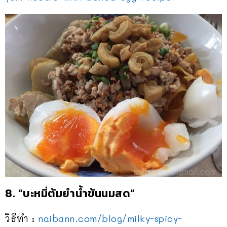
8. “บะหมี่ต้มยำน้ำข้นนมสด”
วิธีทำ :
naibann.com/blog/
milky-spicy-