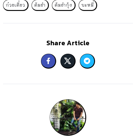
ก๋วยเตี๋ยว
ต้มยำ
ต้มยำกุ้ง
บะหมี่
Share Article