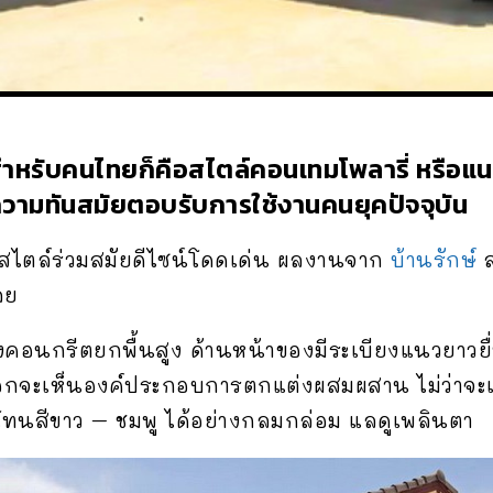
ำหรับคนไทยก็คือสไตล์คอนเทมโพลารี่ หรือแนวร
ก็มีความทันสมัยตอบรับการใช้งานคนยุคปัจจุบัน
สไตล์ร่วมสมัยดีไซน์โดดเด่น ผลงานจาก
บ้านรักษ์
ลย
คอนกรีตยกพื้นสูง ด้านหน้าของมีระเบียงแนวยาวยื่น
อกจะเห็นองค์ประกอบการตกแต่งผสมผสาน ไม่ว่าจ
โทนสีขาว – ชมพู ได้อย่างกลมกล่อม แลดูเพลินตา