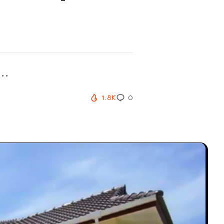
..
1.8K
0