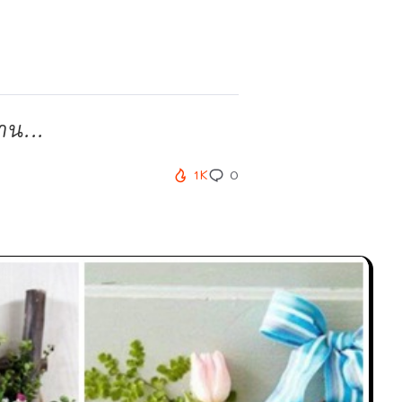
าน...
1K
0