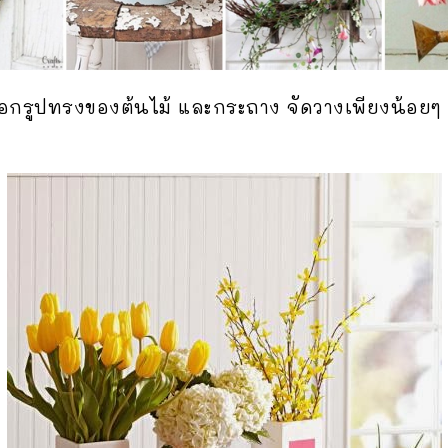
อกรูปทรงของต้นไม้ และกระถาง จัดวางเพียงน้อยๆ ตา