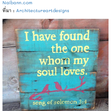
Naibann.com
ที่มา :
Architectureartdesigns