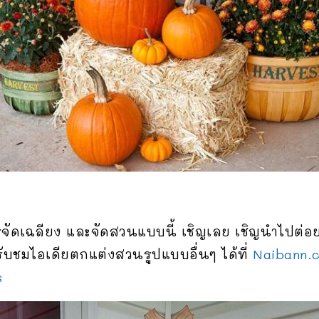
รจัดเฉลียง และจัดสวนแบบนี้ เชิญเลย เชิญนำไปต่อย
ับชมไอเดียตกแต่งสวนรูปแบบอื่นๆ ได้ที่
Naibann.
s