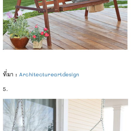
ที่มา :
Architectureartdesign
5.