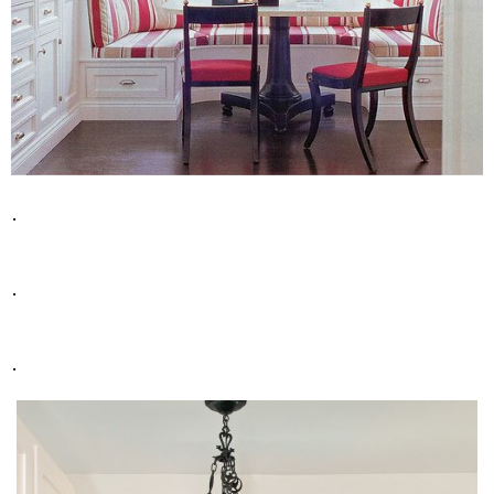
.
.
.