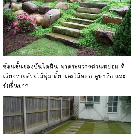
ซ้อนชั้นของบันไดหิน พาดระหว่างสวนหย่อม ที่
เรียงรายด้วยไม้พุ่มเตี้ย และไม้ดอก ดูน่ารัก และ
ร่มรื่นมาก