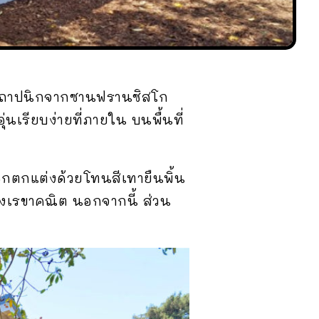
ถาปนิกจากซานฟรานซิสโก
นเรียบง่ายที่ภายใน บนพื้นที่
อกตกแต่งด้วยโทนสีเทายืนพิ้น
งเรขาคณิต นอกจากนี้ ส่วน