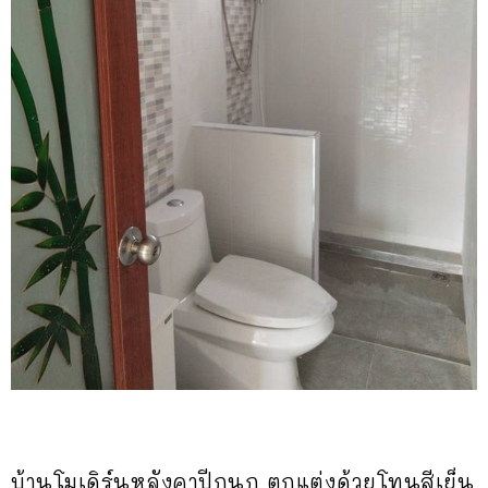
บ้านโมเดิร์นหลังคาปีกนก ตกแต่งด้วยโทนสีเย็น