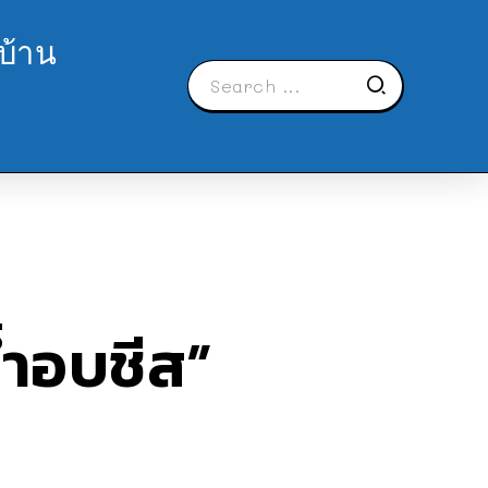
บ้าน
้ำอบชีส”