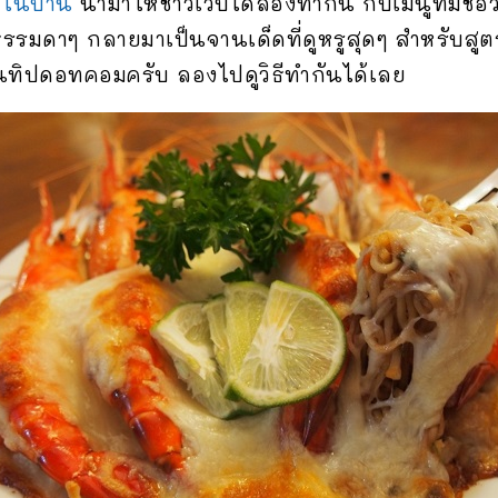
ในบ้าน
นำมาให้ชาวเว็บได้ลองทำกัน กับเมนูที่มีชื่อว
รูปธรรมดาๆ กลายมาเป็นจานเด็ดที่ดูหรูสุดๆ สำหรับสู
ันทิปดอทคอมครับ ลองไปดูวิธีทำกันได้เลย