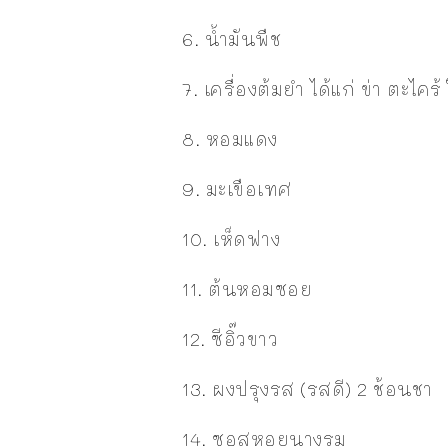
6. น้ำมันพืช
7. เครื่องต้มยำ ได้แก่ ข่า ตะไคร
8. หอมแดง
9. มะเขือเทศ
10. เห็ดฟาง
11. ต้นหอมซอย
12. ซีอิ๊วขาว
13. ผงปรุงรส (รสดี) 2 ช้อนชา
14. ซอสหอยนางรม