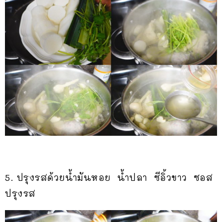
5. ปรุงรสด้วยน้ำมันหอย น้ำปลา ซีอิ้วขาว ซอส
ปรุงรส