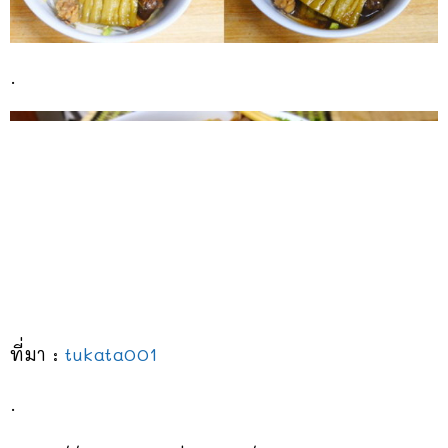
.
ที่มา :
tukata001
.