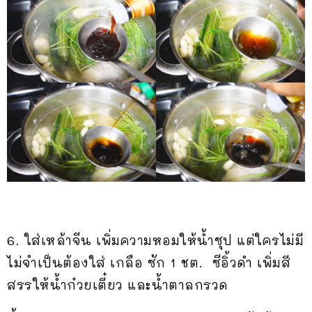
6. ใส่เหล้าจีน เพิ่มความหอมให้น้ำซุป แต่ใครไม่มี
ไม่จำเป็นต้องใส่ เกลือ ซัก 1 ชต. ซีอิ้วดำ เพิ่มสี
สรรให้น้ำก๋วยเตี๋ยว และน้ำตาลกรวด