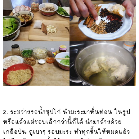
2. ระหว่างรอน้ำซุปไก่ นำมะระมาหั่นท่อน ในรูป
หรือแล้วแต่ชอบเล็กกว่านี้ก็ได้ นำมาล้างด้วย
เกลือป่น ถูเบาๆ รอบมะระ ทำทุกชิ้นให้หมดแล้ว