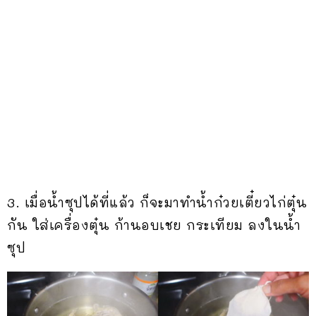
3. เมื่อน้ำซุปได้ที่แล้ว ก็จะมาทำน้ำก๋วยเตี๋ยวไก่ตุ๋น
กัน ใส่เครื่องตุ๋น ก้านอบเชย กระเทียม ลงในน้ำ
ซุป