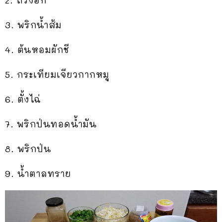
2. ถั่วงอก
3. พริกน้ำส้ม
4. ต้นหอมผักชี
5. กระเทียมเจียวกากหมู
6. ตั้งไฉ่
7. พริกป่นทอดน้ำมัน
8. พริกป่น
9. น้ำตาลทราย