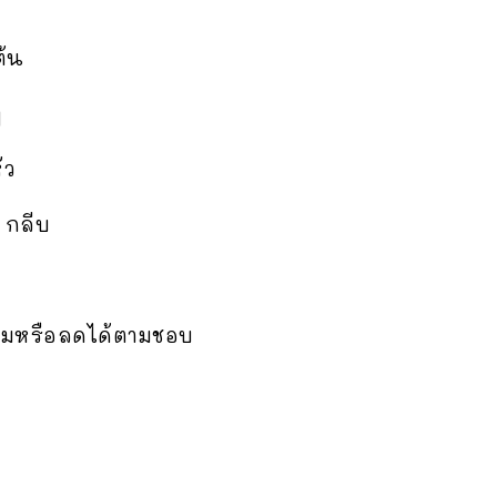
ต้น
ๆ
ัว
 กลีบ
เพิ่มหรือลดได้ตามชอบ