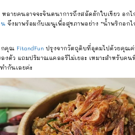
าพ หลายคนอาจจะจินตนาการถึงสลัดผักใบเขียว อกไก
าน
จึงมาพร้อมกับเมนูเพื่อสุขภาพอย่าง “น้ำพริกอกไก
จากคุณ
FitandFun
ปรุงจากวัตถุดิบที่อุดมไปด้วยคุ
อยลงตัว แถมปริมาณแคลอรีไม่เยอะ เหมาะสำหรับคนท
ีทำกันเลยค่ะ