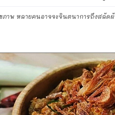
อสุขภาพ หลายคนอาจจะจินตนาการถึงสลัดผัก