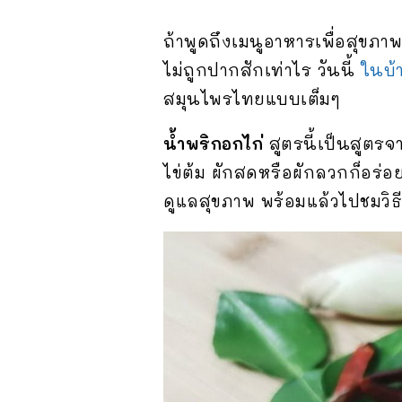
ถ้าพูดถึงเมนูอาหารเพื่อสุขภ
ไม่ถูกปากสักเท่าไร วันนี้
ในบ้
สมุนไพรไทยแบบเต็มๆ
น้ำพริกอกไก่
สูตรนี้เป็นสูตร
ไข่ต้ม ผักสดหรือผักลวกก็อร่
ดูแลสุขภาพ พร้อมแล้วไปชมวิธ