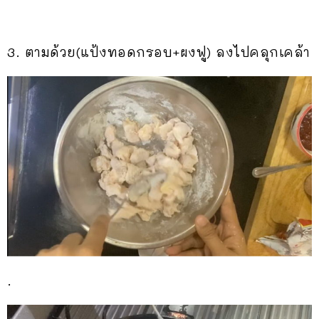
3. ตามด้วย(แป้งทอดกรอบ+ผงฟู) ลงไปคลุกเคล้า
.