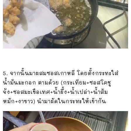
5. จากนั้นมาผสมซอสเกาหลี โดยตั้งกระทะใส่
น้ำมันมะกอก ตามด้วย (กระเทียม+ซอสโคชู
จัง+ซอสมะเขือเทศ+น้ำผึ้ง+น้ำเปล่า+น้ำส้ม
หมัก+งาขาว) นำมาผัดในกระทะให้เข้ากัน