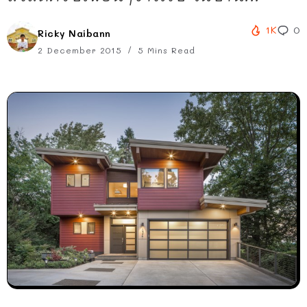
1K
0
Ricky Naibann
2 December 2015
5 Mins Read