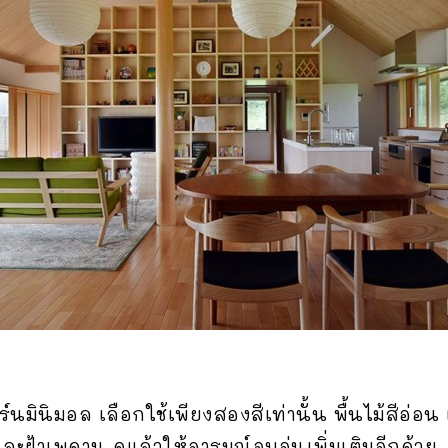
ินิมอล เลือกใช้เพียงสองสีเท่านั้น พื้นไม้สีอ่อน แ
ะฝ้าเพดาน ดูแล้วให้อารมณ์อบอุ่นเพิ่มเติมอีกด้วย