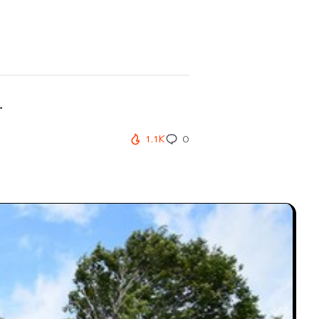
.
1.1K
0