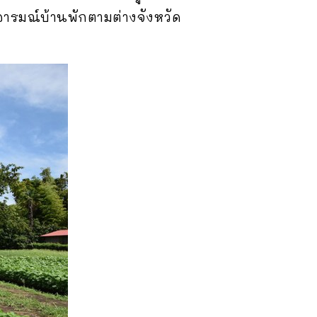
อารมณ์บ้านพักตามต่างจังหวัด