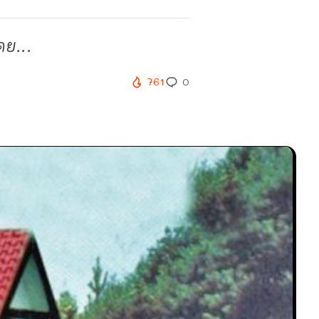
คย...
761
0