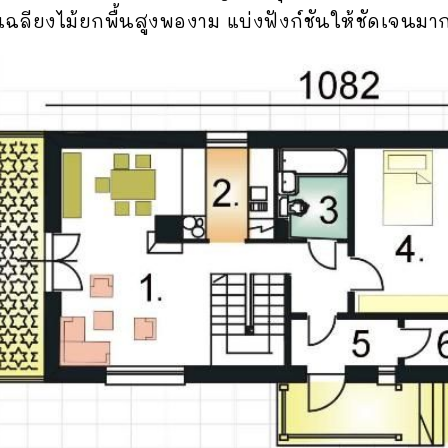
มีเฉลียงไม้ยกพื้นสูงพองาม แบ่งฟังก์ชันให้ชัดเจนมาก