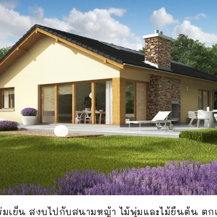
มเย็น สงบไปกับสนามหญ้า ไม้พุ่มและไม้ยืนต้น ตก