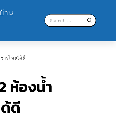
บ้าน
บชาวไทยได้ดี
2 ห้องน้ำ
้ดี