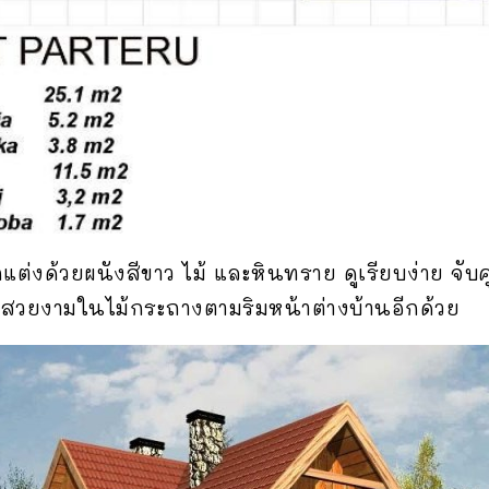
่งด้วยผนังสีขาว ไม้ และหินทราย ดูเรียบง่าย จับคู
สวยงามในไม้กระถางตามริมหน้าต่างบ้านอีกด้วย