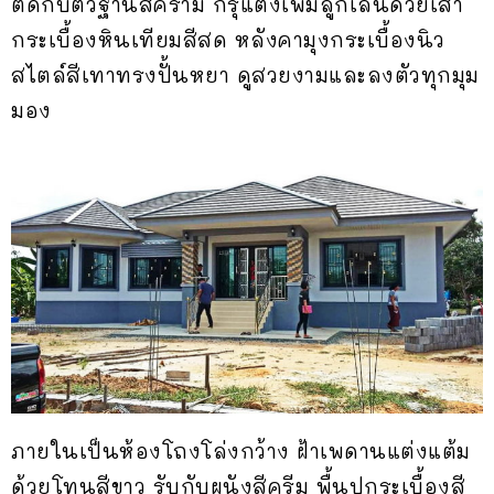
ตัดกับตัวฐานสีคราม กรุแต่งเพิ่มลูกเล่นด้วยเสา
กระเบื้องหินเทียมสีสด หลังคามุงกระเบื้องนิว
สไตล์สีเทาทรงปั้นหยา ดูสวยงามและลงตัวทุกมุม
มอง
ภายในเป็นห้องโถงโล่งกว้าง ฝ้าเพดานแต่งแต้ม
ด้วยโทนสีขาว รับกับผนังสีครีม พื้นปูกระเบื้องสี