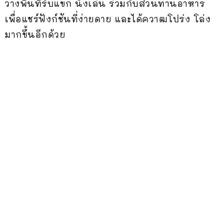
วางพื้นที่รับแขก นั่งเล่น ร่วมกับส่วนทานอาหาร
เพื่อแชร์ฟังก์ชันที่ง่ายดาย และได้ควาฒโปร่ง โล่ง
มากขึ้นอีกด้วย