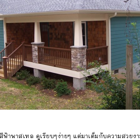
ดสีฟ้าพาสเทล ดูเรียบๆง่ายๆ แต่มาเต็มกับความสวยง