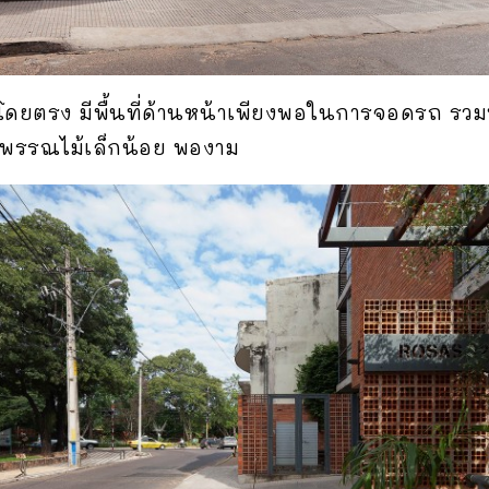
โดยตรง มีพื้นที่ด้านหน้าเพียงพอในการจอดรถ รวมท
วยพรรณไม้เล็กน้อย พองาม