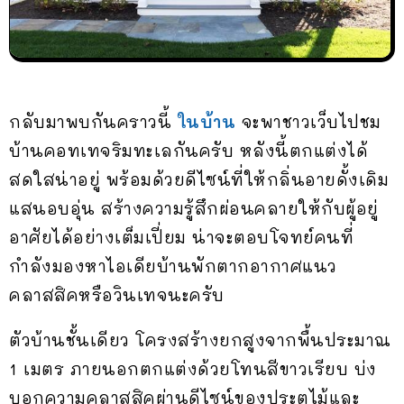
กลับมาพบกันคราวนี้
ในบ้าน
จะพาชาวเว็บไปชม
บ้านคอทเทจริมทะเลกันครับ หลังนี้ตกแต่งได้
สดใสน่าอยู่ พร้อมด้วยดีไซน์ที่ให้กลิ่นอายดั้งเดิม
แสนอบอุ่น สร้างความรู้สึกผ่อนคลายให้กับผู้อยู่
อาศัยได้อย่างเต็มเปี่ยม น่าจะตอบโจทย์คนที่
กำลังมองหาไอเดียบ้านพักตากอากาศแนว
คลาสสิคหรือวินเทจนะครับ
ตัวบ้านชั้นเดียว โครงสร้างยกสูงจากพื้นประมาณ
1 เมตร ภายนอกตกแต่งด้วยโทนสีขาวเรียบ บ่ง
บอกความคลาสสิคผ่านดีไซน์ของประตูไม้และ