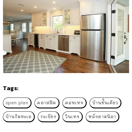
Tags:
open plan
คลาสสิค
คอทเทจ
บ้านชั้นเดียว
บ้านริมทะเล
ระเบียง
วินเทจ
หลังคามนิลา