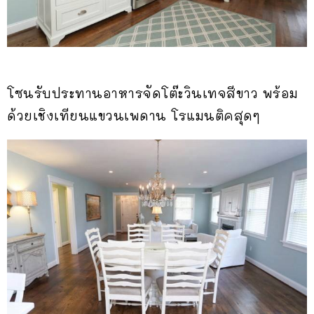
โซนรับประทานอาหารจัดโต๊ะวินเทจสีขาว พร้อม
ด้วยเชิงเทียนแขวนเพดาน โรแมนติคสุดๆ