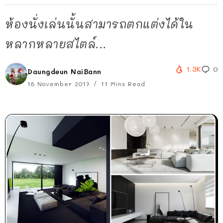
ห้องนั่งเล่นนั้นสามารถตกแต่งได้ใน
หลากหลายสไตล์...
1.3K
0
Daungdeun NaiBann
18 November 2017
11 Mins Read