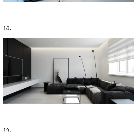
13.
14.