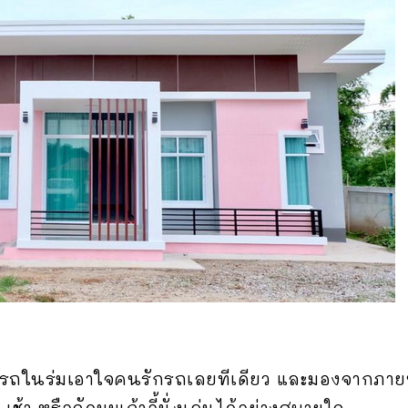
่จอดรถในร่มเอาใจคนรักรถเลยทีเดียว และมองจากภา