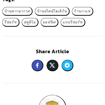
บ้านตากอากาศ
บ้านสไตล์โมเดิร์น
ร้านกาแฟ
รีสอร์ท
สตูดิโอ
ออฟฟิศ
แบบรีสอร์ท
Share Article