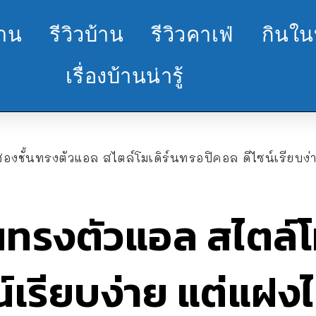
้าน
รีวิวบ้าน
รีวิวคาเฟ่
กินใน
เรื่องบ้านน่ารู้
องชั้นทรงตัวแอล สไตล์โมเดิร์นทรอปิคอล ดีไซน์เรียบง่าย แ
นทรงตัวแอล สไตล์โ
น์เรียบง่าย แต่แฝง