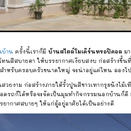
นบ้าน
ครั้งนี้เราก็มี
บ้านสไตล์โมเดิร์นทรอปิคอล
มาฝ
โทนสีสบายตา ให้บรรยากาศเงียบสงบ ก่อสร้างขึ้นท
ตัวสำหรับครอบครัวขนาดใหญ่ จะน่าอยู่แค่ไหน ลองไ
นสวยงาม ก่อสร้างภายใต้รั้วปูนสีขาวเทากรุผนังไม้เท
รถก็ได้หรือจะจัดเป็นมุมทำกิจกรรมนอกบ้านก็ดี มุม
ากาศสบายๆ ให้แก่ผู้อยู่อาศัยได้เป็นอย่างดี