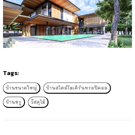
Tags:
บ้านขนาดใหญ่
บ้านสไตล์โมเดิร์นทรอปิคอล
บ้านหรู
วัสดุไม้