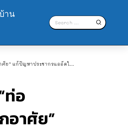
บ้าน
ย” แก้ปัญหาประชากรแออัดในเมือง
“ท่อ
ักอาศัย”