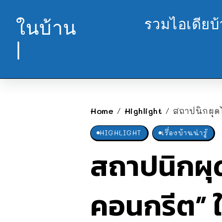
รวมไอเดียบ
ในบ้าน
|
Home
Highlight
สถาปนิกผุดไอ
/
/
HIGHLIGHT
เรื่องบ้านน่ารู้
สถาปนิกผุด
คอนกรีต” ใ