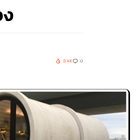
อง
3.4K
0