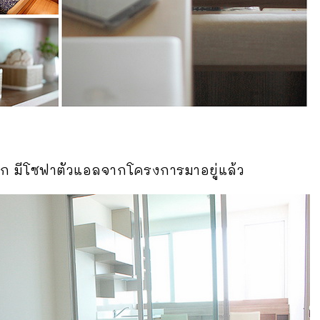
แขก มีโซฟาตัวแอลจากโครงการมาอยู่แล้ว