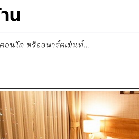
้าน
่คอนโด หรืออพาร์ตเม้นท์...