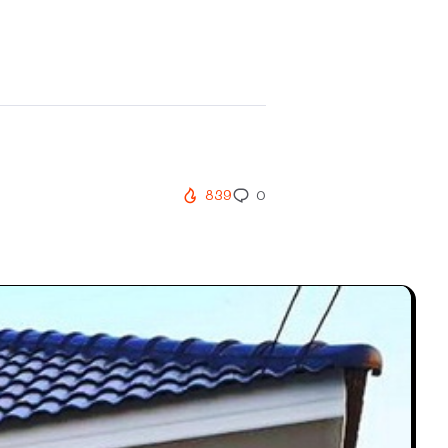
839
0