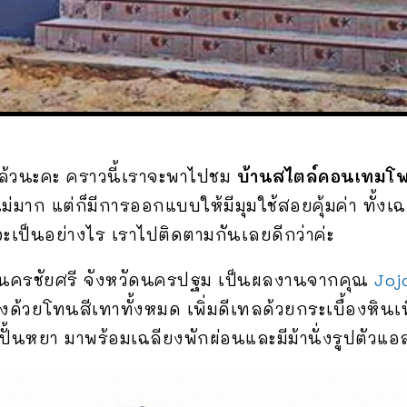
ล้วนะคะ คราวนี้เราจะพาไปชม
บ้านสไตล์คอนเทมโพรา
างไม่มาก แต่ก็มีการออกแบบให้มีมุมใช้สอยคุ้มค่า ทั
เป็นอย่างไร เราไปติดตามกันเลยดีกว่าค่ะ
ำเภอนครชัยศรี จังหวัดนครปฐม เป็นผลงานจากคุณ
Joj
้วยโทนสีเทาทั้งหมด เพิ่มดีเทลด้วยกระเบื้องหิน
ั้นหยา มาพร้อมเฉลียงพักผ่อนและมีม้านั่งรูปตัวแ