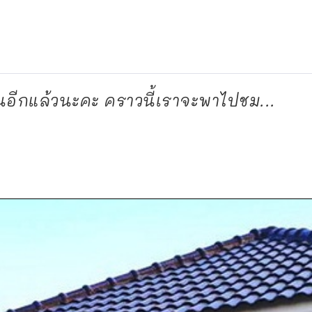
อีกแล้วนะคะ คราวนี้เราจะพาไปชม...