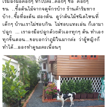
เริ่มลงมือค่อยๆ ทำไปค่ะ..ค่อยๆ ซื้อ ค่อยๆ
ขน ..ซื้อต้นไม้จากจตุจักรบ้าง ร้านค้าริมทาง
บ้าง..ซื้อที่ละต้น สองต้น ดูว่าต้นไม้ชนิดไหนที่
เด็กๆ บ้านเราไม่ชอบกิน ไม่ชอบแทะเล่น ก็เอามา
ปลูก … เราลงมือปลูกด้วยตัวเองทุกๆ ต้น ทำเอง
ทุกขั้นตอน…ขอบอกว่าภูมิในมากค่ะ ว่าผู้หญิงก็
ทำได้…ลองทำดูนะคะเพื่อนๆ