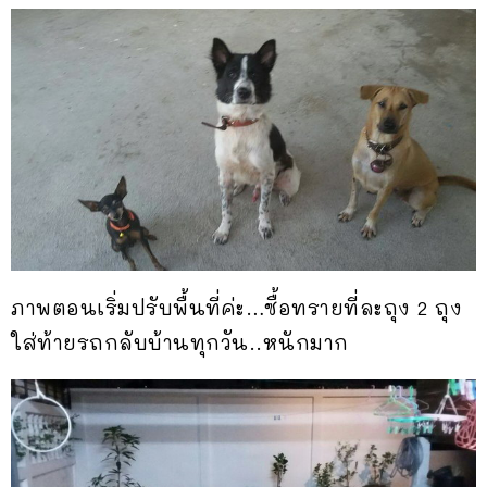
ภาพตอนเริ่มปรับพื้นที่ค่ะ…ซื้อทรายที่ละถุง 2 ถุง
ใส่ท้ายรถกลับบ้านทุกวัน..หนักมาก