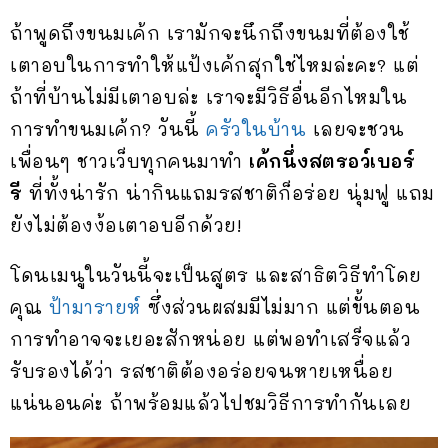
ถ้าพูดถึงขนมเค้ก เรามักจะนึกถึงขนมที่ต้องใช้
เตาอบในการทำให้แป้งเค้กสุกใช่ไหมล่ะคะ? แต่
ถ้าที่บ้านไม่มีเตาอบล่ะ เราจะมีวิธีอื่นอีกไหมใน
การทำขนมเค้ก? วันนี้
ครัวในบ้าน
เลยจะชวน
เพื่อนๆ ชาวเว็บทุกคนมาทำ
เค้กนึ่งสตรอว์เบอร์
รี
ที่ทั้งน่ารัก น่ากินแถมรสชาติก็อร่อย นุ่มฟู แถม
ยังไม่ต้องง้อเตาอบอีกด้วย!
โดนเมนูในวันนี้จะเป็นสูตร และสาธิตวิธีทำโดย
คุณ
ป้ามารายห์
ซึ่งส่วนผสมมีไม่มาก แต่ขั้นตอน
การทำอาจจะเยอะสักหน่อย แต่พอทำเสร็จแล้ว
รับรองได้ว่า รสชาติต้องอร่อยจนหายเหนื่อย
แน่นอนค่ะ ถ้าพร้อมแล้วไปชมวิธีการทำกันเลย