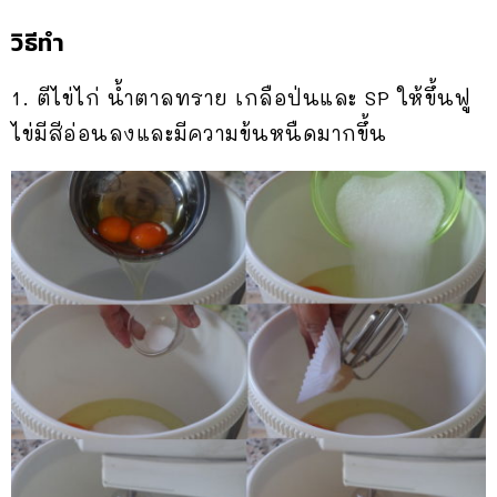
วิธีทำ
1. ตีไข่ไก่ น้ำตาลทราย เกลือป่นและ SP ให้ขึ้นฟู
ไข่มีสีอ่อนลงและมีความข้นหนืดมากขึ้น