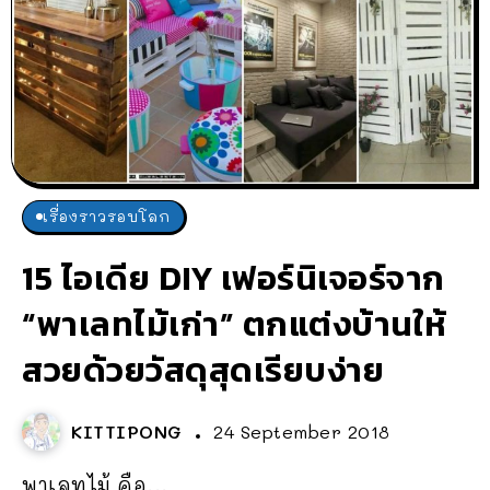
เรื่องราวรอบโลก
15 ไอเดีย DIY เฟอร์นิเจอร์จาก
“พาเลทไม้เก่า” ตกแต่งบ้านให้
สวยด้วยวัสดุสุดเรียบง่าย
KITTIPONG
24 September 2018
พาเลทไม้ คือ...