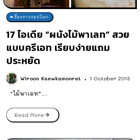
เรื่องราวรอบโลก
17 ไอเดีย “ผนังไม้พาเลท” สวย
แบบครีเอท เรียบง่ายแถม
ประหยัด
Wiroon Kaewkamonrat
1 October 2015
“ไม้พาเลท”...
Read More