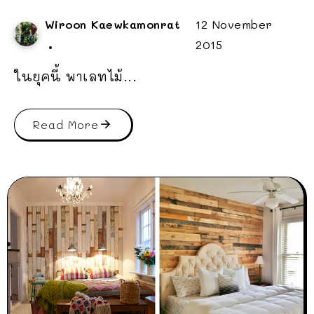
Wiroon Kaewkamonrat
12 November
2015
ในยุคนี้ พาเลทไม้...
Read More