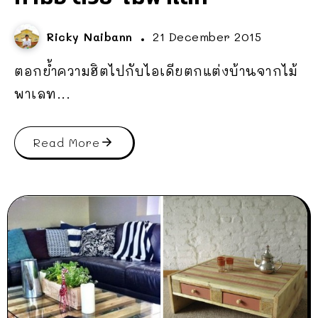
Ricky Naibann
21 December 2015
ตอกย้ำความฮิตไปกับไอเดียตกแต่งบ้านจากไม้
พาเลท...
Read More