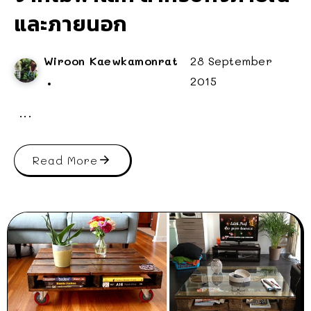
และภายนอก
Wiroon Kaewkamonrat
28 September
2015
...
Read More