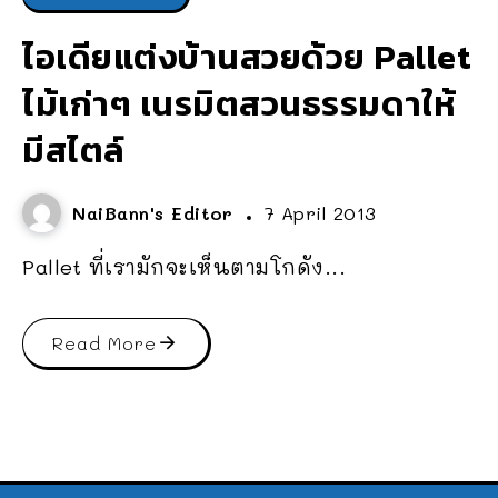
ไอเดียแต่งบ้านสวยด้วย Pallet
ไม้เก่าๆ เนรมิตสวนธรรมดาให้
มีสไตล์
NaiBann's Editor
7 April 2013
Pallet ที่เรามักจะเห็นตามโกดัง...
Read More