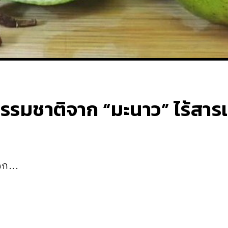
ีธรรมชาติจาก “มะนาว” ไร้สาร
ก...