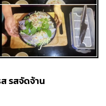
รส รสจัดจ้าน