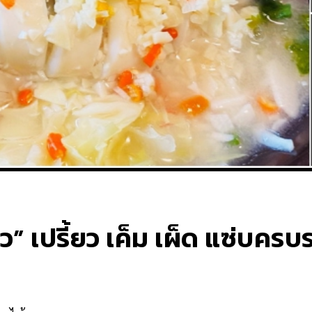
ว” เปรี้ยว เค็ม เผ็ด แซ่บครบ