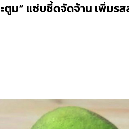
ตูม” แซ่บซี้ดจัดจ้าน เพิ่มรส