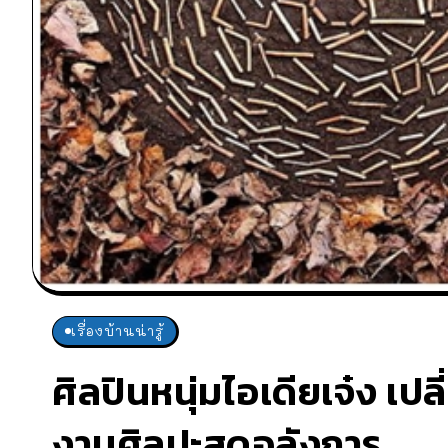
เรื่องบ้านน่ารู้
ศิลปินหนุ่มไอเดียเจ๋ง เ
งานศิลปะสุดอลังการ