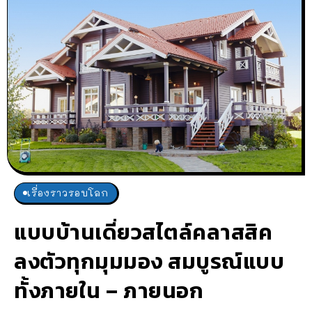
เรื่องราวรอบโลก
แบบบ้านเดี่ยวสไตล์คลาสสิค
ลงตัวทุกมุมมอง สมบูรณ์แบบ
ทั้งภายใน – ภายนอก