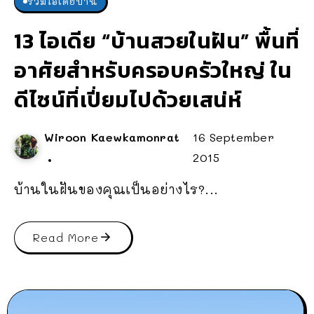
รวมไอเดียบ้าน
13 ไอเดีย “บ้านสวยในฝัน” พื้นที่
อาศัยสำหรับครอบครัวใหญ่ ใน
ดีไซน์ที่เปี่ยมไปด้วยเสน่ห์
Wiroon Kaewkamonrat
16 September
2015
บ้านในฝันของคุณเป็นอย่างไร?...
Read More