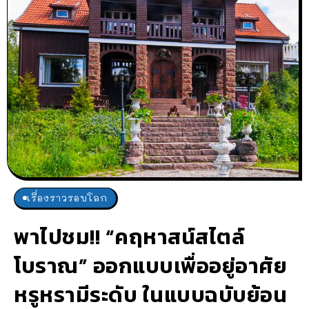
เรื่องราวรอบโลก
พาไปชม!! “คฤหาสน์สไตล์
โบราณ” ออกแบบเพื่ออยู่อาศัย
หรูหรามีระดับ ในแบบฉบับย้อน