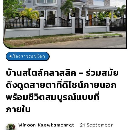
เรื่องราวรอบโลก
บ้านสไตล์คลาสสิค – ร่วมสมัย
ดึงดูดสายตาที่ดีไซน์ภายนอก
พร้อมชีวิตสมบูรณ์แบบที่
ภายใน
Wiroon Kaewkamonrat
21 September