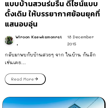
แบบบ้านสวนร่มรื่น ดีไซน์แบบ
ดั้งเดิม ให้บรรยากาศย้อนยุคที่
แสนอบอุ่น
Wiroon Kaewkamonrat
18 December
2015
กลับมาพบกับบ้านสวยๆ จาก ในบ้าน กันอีก
เช่นเคย...
Read More