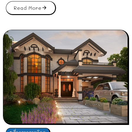
Read More