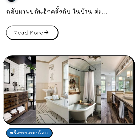
กลับมาพบกันอีกครั้งกับ ในบ้าน ค่ะ...
Read More
เรื่องราวรอบโลก