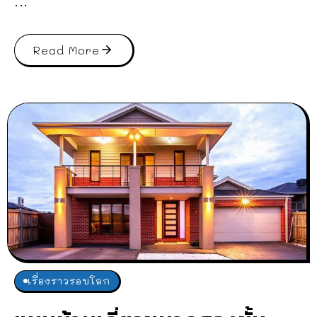
...
Read More
เรื่องราวรอบโลก