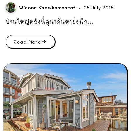
Wiroon Kaewkamonrat
25 July 2015
บ้านใหญ่หลังนี้ดูน่าค้นหายิ่งนัก...
Read More