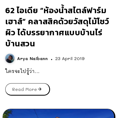
62 ไอเดีย “ห้องน้ำสไตล์ฟาร์ม
เฮาส์” คลาสสิคด้วยวัสดุไม้โชว์
ผิว ได้บรรยากาศแบบบ้านไร่
บ้านสวน
Arya Naibann
23 April 2019
ใครจะไปรู้ว่า...
Read More