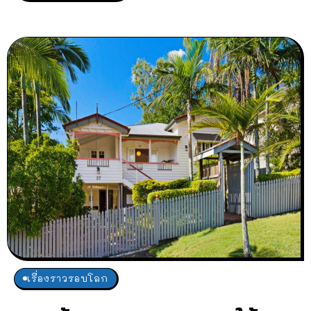
เรื่องราวรอบโลก