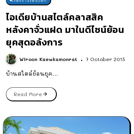
เรื่องราวรอบโลก
ไอเดียบ้านสไตล์คลาสสิค
หลังคาจั่วแฝด มาในดีไซน์ย้อน
ยุคสุดอลังการ
Wiroon Kaewkamonrat
7 October 2015
บ้านสไตล์ย้อนยุค...
Read More