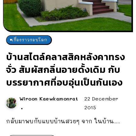
เรื่องราวรอบโลก
บ้านสไตล์คลาสสิคหลังคาทรง
จั่ว สัมผัสกลิ่นอายดั้งเดิม กับ
บรรยากาศที่อบอุ่นเป็นกันเอง
Wiroon Kaewkamonrat
22 December
2015
กลับมาพบกับแบบบ้านสวยๆ จาก ในบ้าน...