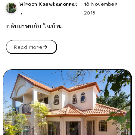
Wiroon Kaewkamonrat
18 November
2015
กลับมาพบกับ ในบ้าน...
Read More