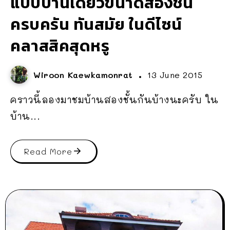
แบบบ้านเดี่ยวขนาดสองชั้น
ครบครัน ทันสมัย ในดีไซน์
คลาสสิคสุดหรู
Wiroon Kaewkamonrat
13 June 2015
คราวนี้ลองมาชมบ้านสองชั้นกันบ้างนะครับ ใน
บ้าน...
Read More