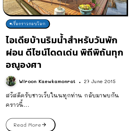
เรื่องราวรอบโลก
ไอเดียบ้านริมน้ำสำหรับวันพัก
ผ่อน ดีไซน์โดดเด่น พิถีพิถันทุก
อณูองศา
Wiroon Kaewkamonrat
27 June 2015
สวัสดีครับชาวเว็บในนทุกท่าน กลับมาพบกัน
คราวนี้...
Read More